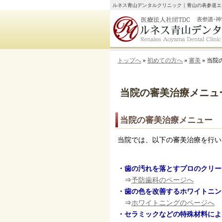
ルネス青山デンタルクリニック｜青山の表参道エ
トップへ
»
初めての方へ
»
審美
» 当
当院の審美治療メニュ
当院の審美治療メニュー
当院では、以下の審美治療を行い
・歯の汚れを落とすプロのクリー
⇒
予防歯科のページへ
・歯の色を改善するホワイトニン
⇒
ホワイトニングのページへ
・セラミックなどの特殊材料によ