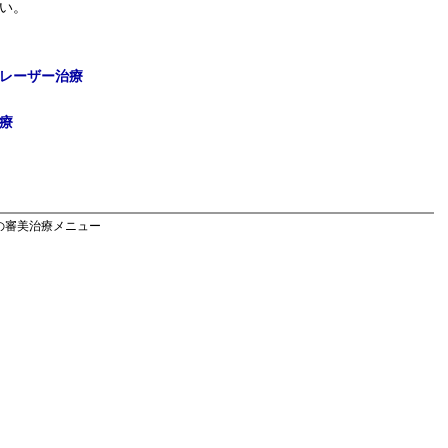
い。
レーザー治療
療
院の審美治療メニュー