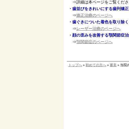
⇒詳細は本ページをご覧くださ
・歯並びをきれいにする歯列矯正
⇒
矯正治療のページへ
・歯ぐきについた着色を取り除く
⇒
レーザー治療のページへ
・顔の歪みを改善する顎関節症治
⇒
顎関節症のページへ
トップへ
»
初めての方へ
»
審美
» 当