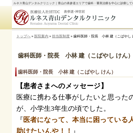
ルネス青山デンタルクリニック｜青山の表参道エリアで歯科・審美治療を中心に診療して
トップへ
»
医院案内
»
担当医制度
» 歯科医師・院長 小林 建（こばやし
歯科医師・院長 小林 建（こばやし けん
歯科医師・院長 小林 建（こばやし けん）
【患者さまへのメッセージ】
医療に携わる仕事がしたいと思った
が、小学生3年生の頃でした。
『
医者になって、本当に困っている
助けたいんや！！
』