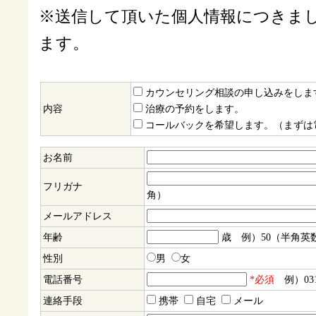
※送信して頂いた個人情報につきま
ます。
カウンセリング相談の申し込みをしま
内容
治療の予約をします。
コールバックを希望します。（まずは
お名前
フリガナ
角）
メールアドレス
年齢
歳 例）50（半角英
性別
男
女
電話番号
*必須
例）031
連絡手段
携帯
自宅
メール