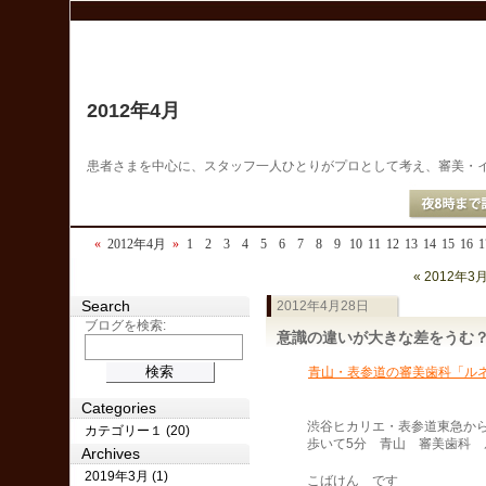
2012年4月
患者さまを中心に、スタッフ一人ひとりがプロとして考え、審美・
«
2012年4月
»
1
2
3
4
5
6
7
8
9
10
11
12
13
14
15
16
1
« 2012年3
Search
2012年4月28日
ブログを検索:
意識の違いが大きな差をうむ
青山・表参道の審美歯科「ル
Categories
渋谷ヒカリエ・表参道東急か
カテゴリー１ (20)
歩いて5分 青山 審美歯科 ル
Archives
2019年3月 (1)
こばけん です