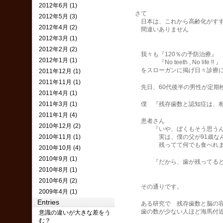
2012年6月 (1)
さて
2012年5月 (3)
日本は、これから高齢化がすすみ
2012年4月 (2)
間違いありません
2012年3月 (1)
2012年2月 (2)
我々も『120％の予防治療』
2012年1月 (1)
『No teeth , No life !! 』
をスローガンに掲げ日々診療に
2011年12月 (1)
2011年11月 (1)
先日、60代後半の男性が定期検
2011年4月 (1)
2011年3月 (1)
僕 『残存歯数と認知症は、相関
2011年1月 (4)
患者さん
2010年12月 (2)
『いや、ぼくもそう思うん
2010年11月 (1)
実は、僕の父が91歳なんです
残ってて何でも食べれますし
2010年10月 (4)
2010年9月 (1)
『だから、歯が残ってるという
2010年8月 (1)
2010年6月 (2)
その通りです。
2009年4月 (1)
Entries
ある研究で 残存歯数と脳の容
歯の数が少ない人ほど海馬付近と
意識の違いが大きな差をう
む？