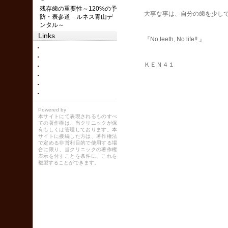
残存歯の重要性～120%の予
大事な事は、自分の歯を少しで
防・表参道 ルネス青山デ
ンタル～
Links
『No teeth, No life!! 』
ＫＥＮ４１
Powered by
本サイトにて表現されるものすべ
ての著作権は、当クリニックが保
有もしくは管理しております。本
サイトに接続した方は、著作権法
で定める非営利目的で使用する場
合に限り、当クリニックの著作権
表示を付すことを条件に、これを
複製することができます。