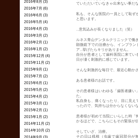
2016年8月 (3)
ていただいていなきゃ出来ない事だな
2016年7月 (6)
私も、そんな医院の一員として恥ず
2016年6月 (3)
と思います。
2016年5月 (4)
2016年4月 (3)
...意気込みが長くなりました（笑）
2016年3月 (2)
ルネス青山デンタルクリニックで働
2016年2月 (1)
顕微鏡下での治療から、インプラント
2016年1月 (2)
ア...挙げたらキリがありません。
自分が患者として歯科医院に来てい
2015年12月 (4)
日が凄く刺激的に感じています。
2015年11月 (2)
2015年9月 (1)
そんな刺激的な毎日で、最近心動か
2015年7月 (2)
ある患者様のお話です。
2015年6月 (1)
2015年5月 (2)
その患者様はいわゆる「歯医者嫌い
た。
2015年4月 (2)
私自身も、痛くなったり、目に見え
2015年3月 (1)
ったので、気持ちは分からなくないな
2015年2月 (1)
患者様が初めて当院にいらした時「
2015年1月 (2)
かるほどで、こちらにもその緊張が
2014年11月 (2)
2014年10月 (2)
そしていざ、治療。
その日は残根（虫歯で歯冠部分が
2014年9月 (3)