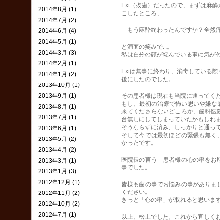
Ext（抜歯）だったので、まずは麻
2014年8月 (1)
こしたところ、
2014年7月 (2)
「もう麻酔終わったんですか？全然
2014年6月 (4)
2014年5月 (1)
と満面の笑みで...。
2014年3月 (3)
私は自分の顔が綻んでいる事に気が
2014年2月 (1)
Extは無事に終わり、消毒している
2014年1月 (2)
後にしたのでした。
2013年10月 (1)
2013年9月 (1)
その患者様は現在も当院に通ってく
もし、最初の治療で怖い思いや嫌な思
2013年8月 (1)
来てくださらないどころか、歯科医
2013年7月 (1)
台無しにしてしまっていたかもしれ
そうならずに済み、しっかりと通っ
2013年6月 (1)
そして今では最初ほどの緊張も無く
2013年5月 (2)
かったです。
2013年4月 (2)
医院長の言う「患者様の心の串をお
2013年3月 (1)
事でした。
2013年1月 (3)
2012年12月 (1)
皆様も歯の事でお悩みの事がありま
ください。
2012年11月 (2)
きっと「心の串」が取れると思いま
2012年10月 (2)
2012年7月 (1)
以上、松土でした。これから宜しくお願