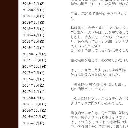
2018年9月 (2)
勉強の毎日です。すごい業界に飛び込
2018年8月 (1)
何故、未経験で歯科助手をやりたい
2018年7月 (2)
た。
2018年6月 (3)
私は元々、自分の歯にコンプレック
2018年5月 (1)
のが嫌で、笑う時は口元を手で隠し
2018年4月 (1)
しかし、大人になってからマウスピ
2018年2月 (3)
り、歯を治していった結果、だんだ
えていったのです！
2018年1月 (1)
口元を手で隠してしまう癖も無くな
2017年12月 (3)
2017年11月 (1)
歯の治療を通じて、心の蟠りが取れ
2017年10月 (4)
そして、何故、数多くある歯科医院
2017年9月 (1)
それは院長の言葉にありました。
2017年8月 (1)
「患者様の"患"の字は串に心と書く
2017年7月 (1)
ちの治療ポリシーです」
2017年6月 (1)
2017年4月 (1)
...私は感銘を受け、こんな先生の
クリニックの門を叩いたのでした。
2016年12月 (1)
2016年11月 (1)
働き始めてからも、その言葉に疑問
2016年10月 (2)
寧ろ、感心させられる事ばかりです
そして遠方から来られる患者様の多
2016年9月 (2)
中、何時間もかけて治療しに来られ