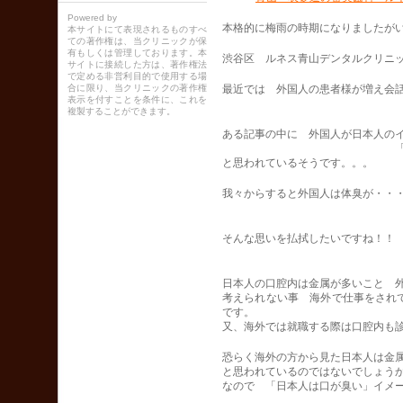
Powered by
本格的に梅雨の時期になりましたが
本サイトにて表現されるものすべ
ての著作権は、当クリニックが保
有もしくは管理しております。本
渋谷区 ルネス青山デンタルクリニ
サイトに接続した方は、著作権法
で定める非営利目的で使用する場
合に限り、当クリニックの著作権
最近では 外国人の患者様が増え会
表示を付すことを条件に、これを
複製することができます。
ある記事の中に 外国人が日本人の
「日本人は口
と思われているそうです。。。
我々からすると外国人は体臭が・・
そんな思いを払拭したいですね！！
日本人の口腔内は金属が多いこと 
考えられない事 海外で仕事をされ
です。
又、海外では就職する際は口腔内も
恐らく海外の方から見た日本人は金
と思われているのではないでしょう
なので 「日本人は口が臭い」イメ