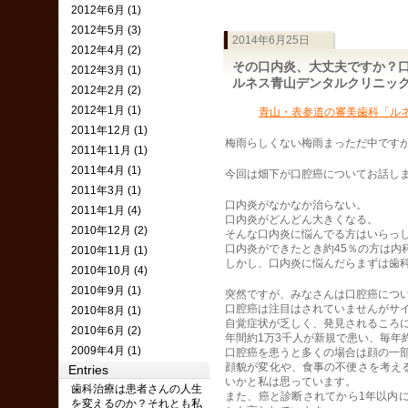
2012年6月 (1)
2012年5月 (3)
2014年6月25日
2012年4月 (2)
その口内炎、大丈夫ですか？
2012年3月 (1)
ルネス青山デンタルクリニッ
2012年2月 (2)
2012年1月 (1)
青山・表参道の審美歯科「ル
2011年12月 (1)
梅雨らしくない梅雨まっただ中です
2011年11月 (1)
2011年4月 (1)
今回は畑下が口腔癌についてお話し
2011年3月 (1)
口内炎がなかなか治らない。
2011年1月 (4)
口内炎がどんどん大きくなる。
2010年12月 (2)
そんな口内炎に悩んでる方はいらっ
口内炎ができたとき約45％の方は内
2010年11月 (1)
しかし、口内炎に悩んだらまずは歯
2010年10月 (4)
2010年9月 (1)
突然ですが、みなさんは口腔癌につ
口腔癌は注目はされていませんがサ
2010年8月 (1)
自覚症状が乏しく、発見されるころ
2010年6月 (2)
年間約1万3千人が新規で患い、毎年約
2009年4月 (1)
口腔癌を患うと多くの場合は顔の一
顔貌が変化や、食事の不便さを考え
Entries
いかと私は思っています。
歯科治療は患者さんの人生
また、癌と診断されてから1年以内
を変えるのか？それとも私