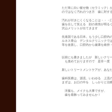
ただ単に白い被せ物（セラミック）
のではなく汚れのつき方 歯に対す
汚れが付きにくくなることは・・・
歯を出して笑える 顔の表情が明
沢山メリットが出てきます
先進国である日本。もう少し口腔内
ルネス青山 デンタルクリニックで
等を改善し、口腔内から健康を維持
以前にも書きましたが 新しいクリ
も進めておりますので 是非一度 
新しいトリートメントケアが、あな
歯科医療は、源流、いわゆる 上流
まずは、お口の中を しっかりと治
洋服も、メイクも大事ですが、
歯を着飾ってみませんか！