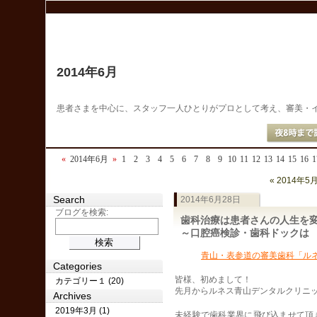
2014年6月
患者さまを中心に、スタッフ一人ひとりがプロとして考え、審美・
«
2014年6月
»
1
2
3
4
5
6
7
8
9
10
11
12
13
14
15
16
1
« 2014年5
Search
2014年6月28日
ブログを検索:
歯科治療は患者さんの人生を
～口腔癌検診・歯科ドックは
青山・表参道の審美歯科「ル
Categories
皆様、初めまして！
カテゴリー１ (20)
先月からルネス青山デンタルクリニ
Archives
2019年3月 (1)
未経験で歯科業界に飛び込ませて頂