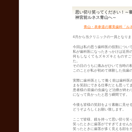
思い切り笑ってください！～
神宮前ルネス青山へ～
青山・表参道の審美歯科「ル
4月から当クリニックの一員となり
今回は私の思う歯科医の役割につい
私が歯科医になったきっかけは近所
何もしなくてもズキズキとものすご
た。
その日のうちに痛みがひいて当時の
このことが私が初めて体験した虫歯
実際に歯科医として働く前は歯科医
まを笑顔にできる仕事だとも思って
患者様の前歯の虫歯など治療が終わ
になって良かったと思う瞬間です。
今後も皆様の笑顔をより素敵に見せ
どうぞよろしくお願い致します。
ここで皆様、鏡を持って思い切り笑
笑ったときに歯茎がですぎてません
笑ったときに歯茎が多く見える顔を