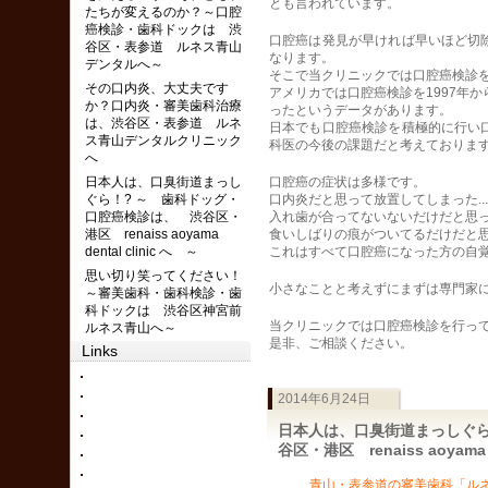
とも言われています。
たちが変えるのか？～口腔
癌検診・歯科ドックは 渋
口腔癌は発見が早ければ早いほど切
谷区・表参道 ルネス青山
なります。
デンタルへ～
そこで当クリニックでは口腔癌検診
その口内炎、大丈夫です
アメリカでは口腔癌検診を1997年か
か？口内炎・審美歯科治療
ったというデータがあります。
は、渋谷区・表参道 ルネ
日本でも口腔癌検診を積極的に行い
ス青山デンタルクリニック
科医の今後の課題だと考えておりま
へ
日本人は、口臭街道まっし
口腔癌の症状は多様です。
ぐら！? ～ 歯科ドッグ・
口内炎だと思って放置してしまった...
口腔癌検診は、 渋谷区・
入れ歯が合ってないないだけだと思って
港区 renaiss aoyama
食いしばりの痕がついてるだけだと思っ
dental clinic へ ～
これはすべて口腔癌になった方の自
思い切り笑ってください！
小さなことと考えずにまずは専門家
～審美歯科・歯科検診・歯
科ドックは 渋谷区神宮前
当クリニックでは口腔癌検診を行っ
ルネス青山へ～
是非、ご相談ください。
Links
2014年6月24日
日本人は、口臭街道まっしぐら
谷区・港区 renaiss aoyama d
青山・表参道の審美歯科「ル