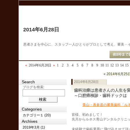
2014年6月28日
患者さまを中心に、スタッフ一人ひとりがプロとして考え、審美・
«
2014年6月28日
»
1
2
3
4
5
6
7
8
9
10
11
12
13
14
15
« 2014年6月25
Search
2014年6月28日
ブログを検索:
歯科治療は患者さんの人生を
～口腔癌検診・歯科ドックは
青山・表参道の審美歯科「ル
Categories
皆様、初めまして！
カテゴリー１ (20)
先月からルネス青山デンタルクリニ
Archives
2019年3月 (1)
未経験で歯科業界に飛び込ませて頂