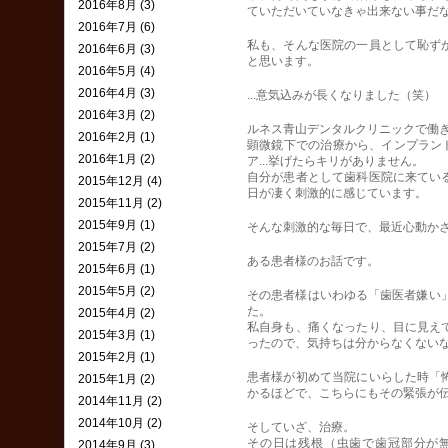
2016年8月 (3)
ていただいていなきゃ出来ない事だな
2016年7月 (6)
私も、そんな医院の一員として恥ず
2016年6月 (3)
と思います。
2016年5月 (4)
2016年4月 (3)
...意気込みが長くなりました（笑）
2016年3月 (2)
ルネス青山デンタルクリニックで働
2016年2月 (1)
顕微鏡下での治療から、インプラント
2016年1月 (2)
ア...挙げたらキリがありません。
自分が患者として歯科医院に来てい
2015年12月 (4)
日が凄く刺激的に感じています。
2015年11月 (2)
2015年9月 (1)
そんな刺激的な毎日で、最近心動か
2015年7月 (2)
ある患者様のお話です。
2015年6月 (1)
2015年5月 (2)
その患者様はいわゆる「歯医者嫌い
た。
2015年4月 (2)
私自身も、痛くなったり、目に見え
2015年3月 (1)
ったので、気持ちは分からなくないな
2015年2月 (1)
患者様が初めて当院にいらした時「
2015年1月 (2)
かるほどで、こちらにもその緊張が
2014年11月 (2)
2014年10月 (2)
そしていざ、治療。
その日は残根（虫歯で歯冠部分が
2014年9月 (3)