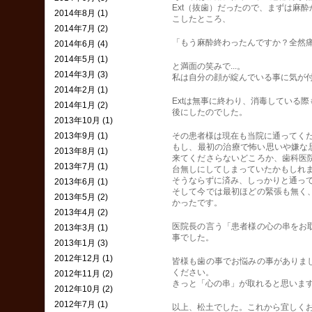
Ext（抜歯）だったので、まずは麻
2014年8月 (1)
こしたところ、
2014年7月 (2)
「もう麻酔終わったんですか？全然
2014年6月 (4)
2014年5月 (1)
と満面の笑みで...。
2014年3月 (3)
私は自分の顔が綻んでいる事に気が
2014年2月 (1)
Extは無事に終わり、消毒している
2014年1月 (2)
後にしたのでした。
2013年10月 (1)
2013年9月 (1)
その患者様は現在も当院に通ってく
もし、最初の治療で怖い思いや嫌な思
2013年8月 (1)
来てくださらないどころか、歯科医
2013年7月 (1)
台無しにしてしまっていたかもしれ
そうならずに済み、しっかりと通っ
2013年6月 (1)
そして今では最初ほどの緊張も無く
2013年5月 (2)
かったです。
2013年4月 (2)
医院長の言う「患者様の心の串をお
2013年3月 (1)
事でした。
2013年1月 (3)
2012年12月 (1)
皆様も歯の事でお悩みの事がありま
ください。
2012年11月 (2)
きっと「心の串」が取れると思いま
2012年10月 (2)
2012年7月 (1)
以上、松土でした。これから宜しくお願