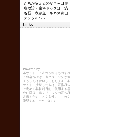
たちが変えるのか？～口腔
癌検診・歯科ドックは 渋
谷区・表参道 ルネス青山
デンタルへ～
Links
Powered by
本サイトにて表現されるものすべ
ての著作権は、当クリニックが保
有もしくは管理しております。本
サイトに接続した方は、著作権法
で定める非営利目的で使用する場
合に限り、当クリニックの著作権
表示を付すことを条件に、これを
複製することができます。