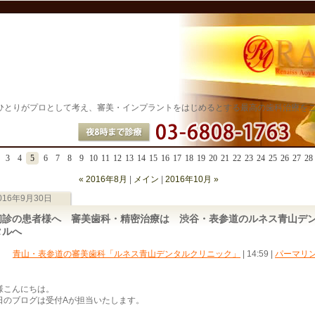
ひとりがプロとして考え、審美・インプラントをはじめるとする最高の歯科治療を
3
4
5
6
7
8
9
10
11
12
13
14
15
16
17
18
19
20
21
22
23
24
25
26
27
28
« 2016年8月
|
メイン
|
2016年10月 »
016年9月30日
初診の患者様へ 審美歯科・精密治療は 渋谷・表参道のルネス青山デ
タルへ
青山・表参道の審美歯科「ルネス青山デンタルクリニック」
| 14:59
|
パーマリ
様こんにちは。
日のブログは受付Aが担当いたします。