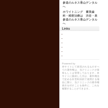
参道のルネス青山デンタル
へ
ホワイトニング 審美歯
科・精密治療は 渋谷・表
参道のルネス青山デンタル
へ
Links
Powered by
本サイトにて表現されるものすべ
ての著作権は、当クリニックが保
有もしくは管理しております。本
サイトに接続した方は、著作権法
で定める非営利目的で使用する場
合に限り、当クリニックの著作権
表示を付すことを条件に、これを
複製することができます。