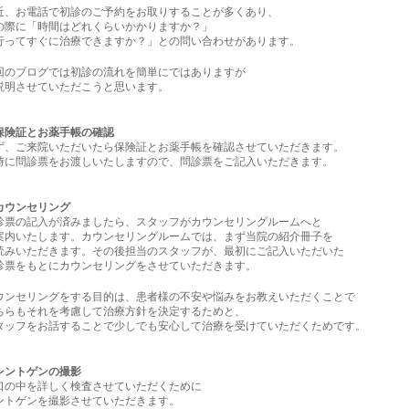
近、お電話で初診のご予約をお取りすることが多くあり、
の際に「時間はどれくらいかかりますか？」
行ってすぐに治療できますか？」との問い合わせがあります。
回のブログでは初診の流れを簡単にではありますが
説明させていただこうと思います。
保険証とお薬手帳の確認
ず、ご来院いただいたら保険証とお薬手帳を確認させていただきます。
時に問診票をお渡しいたしますので、問診票をご記入いただきます。
カウンセリング
診票の記入が済みましたら、スタッフがカウンセリングルームへと
案内いたします。カウンセリングルームでは、まず当院の紹介冊子を
読みいただきます。その後担当のスタッフが、最初にご記入いただいた
診票をもとにカウンセリングをさせていただきます。
ウンセリングをする目的は、患者様の不安や悩みをお教えいただくことで
ちらもそれを考慮して治療方針を決定するためと、
タッフをお話することで少しでも安心して治療を受けていただくためです。
レントゲンの撮影
口の中を詳しく検査させていただくために
ントゲンを撮影させていただきます。