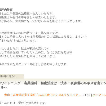
口腔内診査
室または半個室の治療室へお入りいただき、
科衛生士がお口の中を詳しく検査いたします。
歯があるか、歯周病になっていないか等を細かくチェックします。
の後は患者様のお口の状況により異なりますが、
日すぐに治療に入れるかは患者様のお口の状況により異なりますので
了承いただければと思います。
くなりましたが、以上が初診の流れです。
心して治療を受けていただくために、なにか気になる点等
ざいましたらお気軽にお問合せくださいませ。
様のご来院をスタッフ一同心よりお待ち申し上げます。
016年9月 5日
ホワイトニング 審美歯科・精密治療は 渋谷・表参道のルネス青山デ
タルへ
青山・表参道の審美歯科「ルネス青山デンタルクリニック」
| 11:48
|
パーマリ
様こんにちは、受付Jが担当致します。