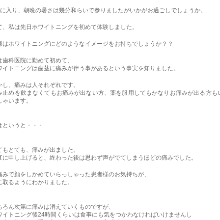
月に入り、朝晩の暑さは幾分和らいで参りましたがいかがお過ごしでしょうか。
て、私は先日ホワイトニングを初めて体験しました。
様はホワイトニングにどのようなイメージをお持ちでしょうか？？
は歯科医院に勤めて初めて、
ワイトニングは歯茎に痛みが伴う事があるという事実を知りました。
かし、痛みは人それぞれです。
み止めを飲まなくてもお痛みが出ない方、薬を服用してもかなりお痛みが出る方も
しゃいます。
はというと・・・
てもとても、痛みが出ました。
直に申し上げると、終わった後は思わず声がでてしまうほどの痛みでした。
痛みで顔をしかめていらっしゃった患者様のお気持ちが、
に取るようにわかりました。
ちろん次第に痛みは消えていくものですが、
ワイトニング後24時間くらいは食事にも気をつかわなければいけませんし