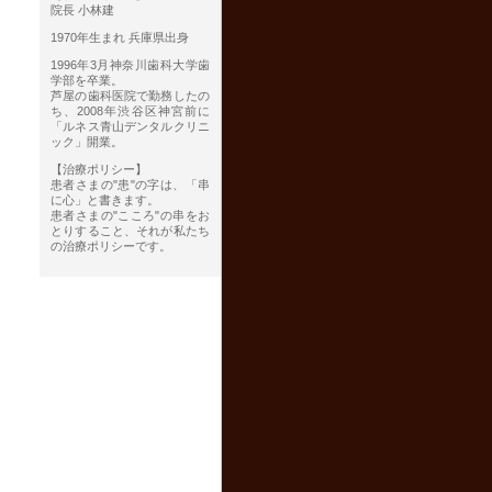
院長 小林建
1970年生まれ 兵庫県出身
1996年3月神奈川歯科大学歯
学部を卒業。
芦屋の歯科医院で勤務したの
ち、2008年渋谷区神宮前に
「ルネス青山デンタルクリニ
ック」開業。
【治療ポリシー】
患者さまの"患"の字は、「串
に心」と書きます。
患者さまの"こころ"の串をお
とりすること、それが私たち
の治療ポリシーです。