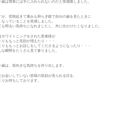
い歯は簡単には手に入れられないのだと実感致しました。
すが、翌朝起きて痛みも和らぎ鏡で自分の歯を見たときに
くなっていることを実感しました。
ても明るい気持ちになれましたし、外に出かけたくなりました。
はホワイトニングをされた患者様が
よりももっと笑顔が増えたり・・・
よりももっとお話しをしてくださるようになったり・・・
んな瞬間をたくさん見て参りました。
い歯は、前向きな気持ちを作り出します。
だお会いしていない皆様の笑顔が見られる日を、
よりお待ちしております。