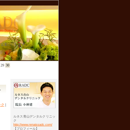
ご提案いたします。
29
30
ン
ンク
|
ルネス青山デンタルクリニッ
ク
http://www.renaissadc.com/
【プロフィール】