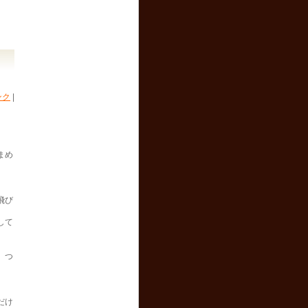
区
ンク
|
まめ
飛び
して
、つ
だけ