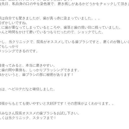
は先日、私自身の口の中を染色液で、磨き残しがあるかどうかをチェックして頂き
。
果は自分でも驚きましたが、歯が真っ赤に染まっていました。。。
恥ずかしいですね。
くに歯が重なってしまっているところや、歯茎と歯の境い目に残っていました。
ゃんと時間をかけて磨いているつもりだったので、ショックでした。
かし、当クリニックで、院長がオススメしている歯ブラシですと、磨くのが難しい
でもしっかり
ラッシングできるのです。
速使ってみると、本当に磨きやすい。
と歯の間や裏側も、しっかりブラッシングできます。
故かというと、歯ブラシの形に秘密があります！
れは、ヘビロテだなと確信しました。
者様からもとても使いやすいと大好評です！その意味がよくわかります。。
非みなさん院長オススメの歯ブラシをお試し下さい。
しくは当クリニック、スタッフまで！