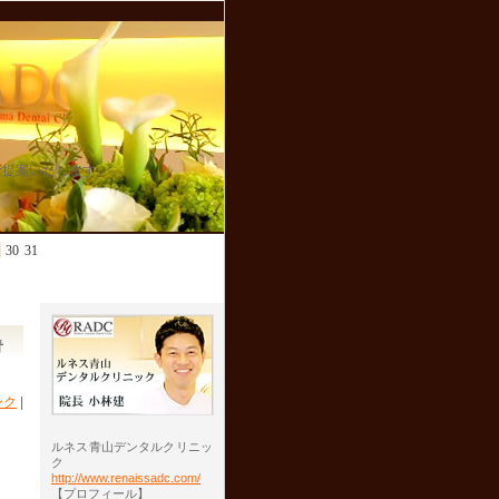
ご提案いたします。
30
31
青
ンク
|
ルネス青山デンタルクリニッ
ク
http://www.renaissadc.com/
【プロフィール】