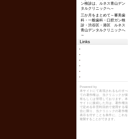
ン検診は、ルネス青山デン
タルクリニックへ～
三か月をまとめて～審美歯
科・一般歯科・口腔ガン検
診・渋谷区・港区 ルネス
青山デンタルクリニックへ
～
Links
Powered by
本サイトにて表現されるものすべ
ての著作権は、当クリニックが保
有もしくは管理しております。本
サイトに接続した方は、著作権法
で定める非営利目的で使用する場
合に限り、当クリニックの著作権
表示を付すことを条件に、これを
複製することができます。