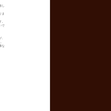
致し
りま
す。
いで
が、
す。
康な