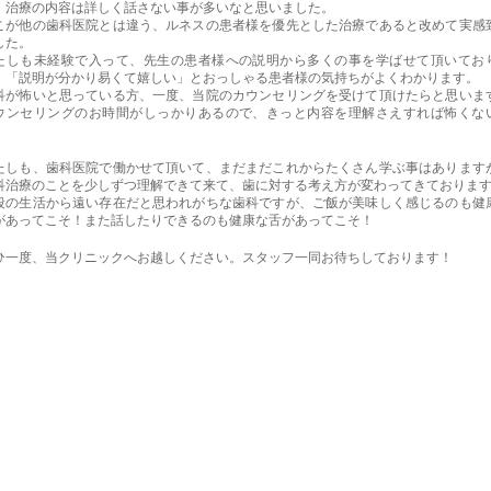
、治療の内容は詳しく話さない事が多いなと思いました。
こが他の歯科医院とは違う、ルネスの患者様を優先とした治療であると改めて実感
した。
たしも未経験で入って、先生の患者様への説明から多くの事を学ばせて頂いてお
。「説明が分かり易くて嬉しい」とおっしゃる患者様の気持ちがよくわかります。
科が怖いと思っている方、一度、当院のカウンセリングを受けて頂けたらと思いま
ウンセリングのお時間がしっかりあるので、きっと内容を理解さえすれば怖くな
！
たしも、歯科医院で働かせて頂いて、まだまだこれからたくさん学ぶ事はあります
科治療のことを少しずつ理解できて来て、歯に対する考え方が変わってきておりま
段の生活から遠い存在だと思われがちな歯科ですが、ご飯が美味しく感じるのも健
があってこそ！また話したりできるのも健康な舌があってこそ！
ひ一度、当クリニックへお越しください。スタッフ一同お待ちしております！