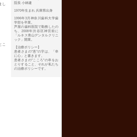
院長 小林建
まし
1970年生まれ 兵庫県出身
1996年3月神奈川歯科大学歯
学部を卒業。
芦屋の歯科医院で勤務したの
ち、2008年渋谷区神宮前に
「ルネス青山デンタルクリニ
ック」開業。
とこ
【治療ポリシー】
患者さまの"患"の字は、「串
に心」と書きます。
患者さまの"こころ"の串をお
とりすること、それが私たち
の治療ポリシーです。