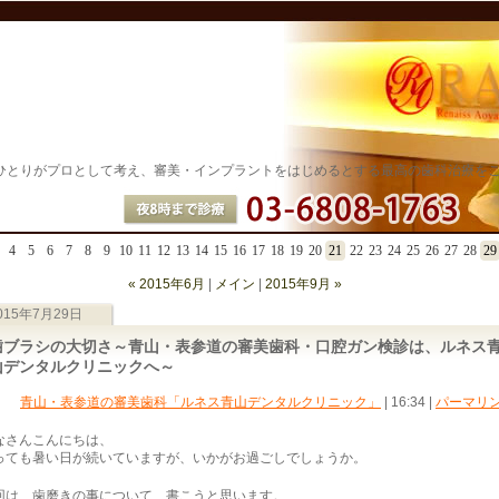
ひとりがプロとして考え、審美・インプラントをはじめるとする最高の歯科治療を
4
5
6
7
8
9
10
11
12
13
14
15
16
17
18
19
20
21
22
23
24
25
26
27
28
29
« 2015年6月
|
メイン
|
2015年9月 »
015年7月29日
歯ブラシの大切さ～青山・表参道の審美歯科・口腔ガン検診は、ルネス
山デンタルクリニックへ～
青山・表参道の審美歯科「ルネス青山デンタルクリニック」
| 16:34
|
パーマリ
なさんこんにちは、
っても暑い日が続いていますが、いかがお過ごしでしょうか。
回は、歯磨きの事について、書こうと思います。