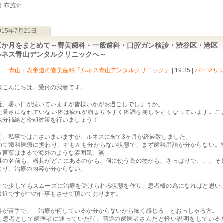
付 布施☆
015年7月21日
三か月をまとめて～審美歯科・一般歯科・口腔ガン検診・渋谷区・港
ルネス青山デンタルクリニックへ～
青山・表参道の審美歯科「ルネス青山デンタルクリニック」
| 19:35
|
パーマリ
様こんにちは。受付の我妻です。
近、暑い日が続いていますが皆様いかがお過ごしでしょうか。
だ暑さになれていない体は疲れが溜まりやすく体調を崩しやすくなっています。こ
水分補給と冷却対策を行いましょう！
て、私事ではございまいますが、ルネスに来て3ヶ月が経過致しました。
めて歯科医療に携わり、右も左も分からない状態で、まず歯科用語が分からない。
う言葉はまるで海外のような雰囲気。笑
具の名前も、器具がどこにあるのかも、何に使う為の物かも、さっぱりで、、、そ
より、治療の内容が分からない。
こで少しでもスムーズに治療を受けられる状態を作り、患者様の為になればと思い
最近ですが中の仕事もさせて頂いております。
科が苦手で、「治療が何しているか分からないから怖く感じる」とおっしゃる方。
も患者として歯医者に通っていた時、普通の歯医者さんだと軽い説明をしている