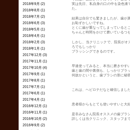
2018年9月 (2)
実は先日、私自身の口の中を染色液
た。
2018年8月 (1)
2018年7月 (2)
結果は自分でも驚きましたが、歯が
2018年6月 (3)
お恥ずかしいですね。
とくに歯が重なってしまっていると
2018年5月 (1)
ちゃんと時間をかけて磨いているつ
2018年4月 (1)
2018年2月 (3)
しかし、当クリニックで、院長がオ
ろでもしっかり
2018年1月 (1)
ブラッシングできるのです。
2017年12月 (3)
2017年11月 (1)
早速使ってみると、本当に磨きやす
2017年10月 (4)
歯と歯の間や裏側も、しっかりブラ
2017年9月 (1)
何故かというと、歯ブラシの形に秘
2017年8月 (1)
2017年7月 (1)
これは、ヘビロテだなと確信しまし
2017年6月 (1)
2017年4月 (1)
患者様からもとても使いやすいと大
2016年12月 (1)
2016年11月 (1)
是非みなさん院長オススメの歯ブラ
2016年10月 (2)
詳しくは当クリニック、スタッフま
2016年9月 (2)