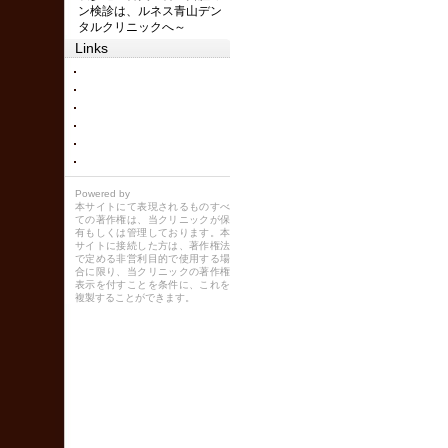
ン検診は、ルネス青山デン
タルクリニックへ～
Links
Powered by
本サイトにて表現されるものすべ
ての著作権は、当クリニックが保
有もしくは管理しております。本
サイトに接続した方は、著作権法
で定める非営利目的で使用する場
合に限り、当クリニックの著作権
表示を付すことを条件に、これを
複製することができます。