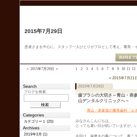
2015年7月29日
患者さまを中心に、スタッフ一人ひとりがプロとして考え、審美・
«
2015年7月29日
»
1
2
3
4
5
6
7
8
9
10
11
12
« 2015年7月21
Search
2015年7月29日
ブログを検索:
歯ブラシの大切さ～青山・表
山デンタルクリニックへ～
青山・表参道の審美歯科「ル
Categories
みなさんこんにちは、
カテゴリー１ (20)
とっても暑い日が続いていますが、
Archives
2019年3月 (1)
今回は、歯磨きの事について、書こ