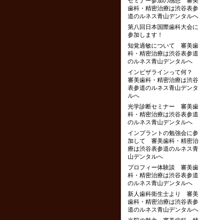
セミナー参加の感想 審美
歯科・精密治療は渋谷表参
道のルネス青山デンタルへ
第八回日本国際歯科大会に
参加します！
知覚過敏について 審美歯
科・精密治療は渋谷表参道
のルネス青山デンタルへ
インビザラインって何？
審美歯科・精密治療は渋谷
表参道のルネス青山デンタ
ルへ
光学診断セミナー 審美歯
科・精密治療は渋谷表参道
のルネス青山デンタルへ
インプラントの勉強会に参
加して 審美歯科・精密治
療は渋谷表参道のルネス青
山デンタルへ
プロフィー体験談 審美歯
科・精密治療は渋谷表参道
のルネス青山デンタルへ
新人歯科衛生士より 審美
歯科・精密治療は渋谷表参
道のルネス青山デンタルへ