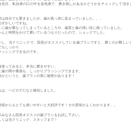
は先日、私自身の口の中を染色液で、磨き残しがあるかどうかをチェックして頂き
。
果は自分でも驚きましたが、歯が真っ赤に染まっていました。。。
恥ずかしいですね。
くに歯が重なってしまっているところや、歯茎と歯の境い目に残っていました。
ゃんと時間をかけて磨いているつもりだったので、ショックでした。
かし、当クリニックで、院長がオススメしている歯ブラシですと、磨くのが難しい
でもしっかり
ラッシングできるのです。
速使ってみると、本当に磨きやすい。
と歯の間や裏側も、しっかりブラッシングできます。
故かというと、歯ブラシの形に秘密があります！
れは、ヘビロテだなと確信しました。
者様からもとても使いやすいと大好評です！その意味がよくわかります。。
非みなさん院長オススメの歯ブラシをお試し下さい。
しくは当クリニック、スタッフまで！