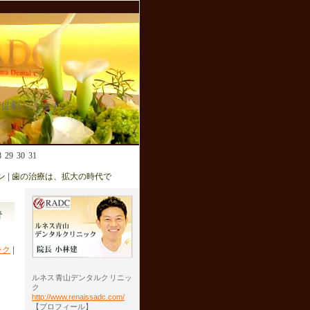
ご提案いたします。
8
29
30
31
ン
|
歯の治療は、拡大の時代で
青
ンク
|
ルネス青山デンタルクリニッ
ク
http://www.renaissadc.com/
【プロフィール】