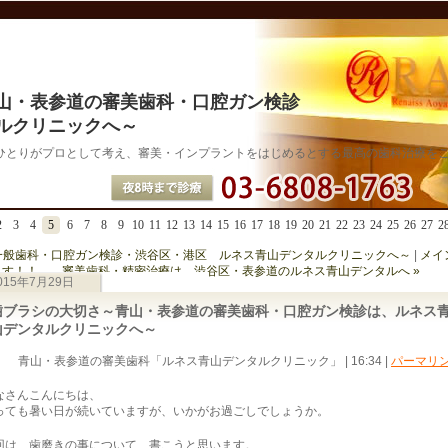
山・表参道の審美歯科・口腔ガン検診
ルクリニックへ～
ひとりがプロとして考え、審美・インプラントをはじめるとする最高の歯科治療を
2
3
4
5
6
7
8
9
10
11
12
13
14
15
16
17
18
19
20
21
22
23
24
25
26
27
2
・一般歯科・口腔ガン検診・渋谷区・港区 ルネス青山デンタルクリニックへ～
|
メイ
す！！ 審美歯科・精密治療は 渋谷区・表参道のルネス青山デンタルへ »
015年7月29日
歯ブラシの大切さ～青山・表参道の審美歯科・口腔ガン検診は、ルネス
山デンタルクリニックへ～
青山・表参道の審美歯科「ルネス青山デンタルクリニック」 | 16:34
|
パーマリ
なさんこんにちは、
っても暑い日が続いていますが、いかがお過ごしでしょうか。
回は、歯磨きの事について、書こうと思います。