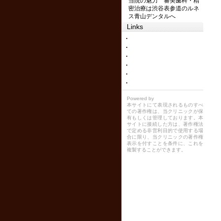
当院の魅力 審美歯科・精
密治療は渋谷表参道のルネ
ス青山デンタルへ
Links
Powered by
本サイトにて表現されるものすべ
ての著作権は、当クリニックが保
有もしくは管理しております。本
サイトに接続した方は、著作権法
で定める非営利目的で使用する場
合に限り、当クリニックの著作権
表示を付すことを条件に、これを
複製することができます。