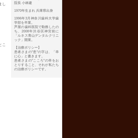
院長 小林建
まし
1970年生まれ 兵庫県出身
1996年3月神奈川歯科大学歯
学部を卒業。
芦屋の歯科医院で勤務したの
ち、2008年渋谷区神宮前に
「ルネス青山デンタルクリニ
ック」開業。
とこ
【治療ポリシー】
患者さまの"患"の字は、「串
に心」と書きます。
患者さまの"こころ"の串をお
とりすること、それが私たち
の治療ポリシーです。