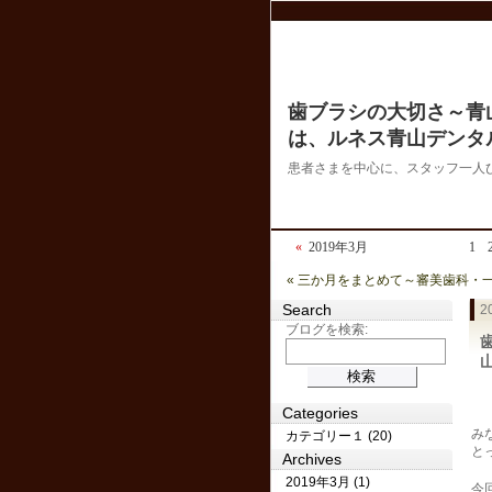
歯ブラシの大切さ～青
は、ルネス青山デンタ
患者さまを中心に、スタッフ一人
«
2019年3月
1
« 三か月をまとめて～審美歯科
Search
2
ブログを検索:
Categories
み
カテゴリー１ (20)
と
Archives
2019年3月 (1)
今