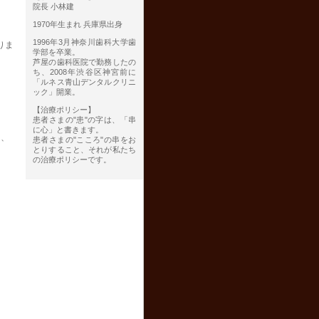
院長 小林建
1970年生まれ 兵庫県出身
1996年3月神奈川歯科大学歯
りま
学部を卒業。
芦屋の歯科医院で勤務したの
ち、2008年渋谷区神宮前に
「ルネス青山デンタルクリニ
ック」開業。
【治療ポリシー】
患者さまの"患"の字は、「串
に心」と書きます。
も、
患者さまの"こころ"の串をお
とりすること、それが私たち
の治療ポリシーです。