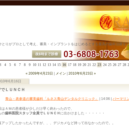
ひとりがプロとして考え、審美・インプラントをはじめるとする最高の歯科治療を
3
4
5
6
7
8
9
10
11
12
13
14
15
16
17
18
19
20
21
22
23
24
25
26
27
28
« 2009年4月23日
|
メイン
|
2010年6月23日 »
010年6月16日
皆でＬＵＮＣＨ
青山・表参道の審美歯科「ルネス青山デンタルクリニック」
| 14:06
|
パーマリ
日はＡＭの患者様が少しだけ早く終わったので、
ちの
歯科医院スタッフ全員でＬＵＮＣＨ
に出かけました・・・・・・
真アップしたかったんですが、、、デジカメなど持って出なかったので。。