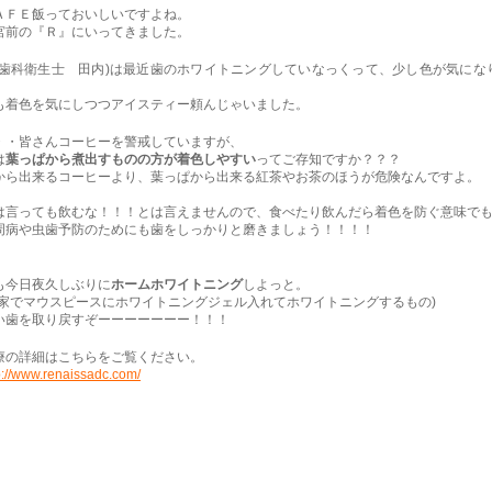
ＡＦＥ飯っておいしいですよね。
宮前の『Ｒ』にいってきました。
(歯科衛生士 田内)は最近歯のホワイトニングしていなっくって、少し色が気にな
。
も着色を気にしつつアイスティー頼んじゃいました。
・・皆さんコーヒーを警戒していますが、
は
葉っぱから煮出すものの方が着色しやすい
ってご存知ですか？？？
から出来るコーヒーより、葉っぱから出来る紅茶やお茶のほうが危険なんですよ。
は言っても飲むな！！！とは言えませんので、食べたり飲んだら着色を防ぐ意味で
周病や虫歯予防のためにも歯をしっかりと磨きましょう！！！！
も今日夜久しぶりに
ホームホワイトニング
しよっと。
お家でマウスピースにホワイトニングジェル入れてホワイトニングするもの)
い歯を取り戻すぞーーーーーーー！！！
療の詳細はこちらをご覧ください。
p://www.renaissadc.com/