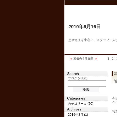
2010年6月16日
患者さまを中心に、スタッフ一人
«
2010年6月16日
»
1
2
Search
2
ブログを検索:
Categories
今
う
カテゴリー１ (20)
Archives
写
2019年3月 (1)