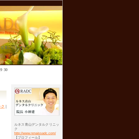
ご提案いたします。
29
30
ンク
|
ルネス青山デンタルクリニッ
ク
http://www.renaissadc.com/
【プロフィール】