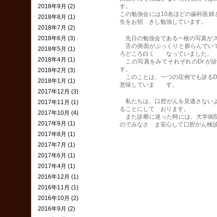
2018年9月 (2)
す。
この勉強会には10名ほどの歯科医
2018年8月 (1)
生をお招 きし勉強しています。
2018年7月 (2)
2018年6月 (3)
先日の勉強会である一枚の写真がス
舌の側面がぷっくりと膨らんでいて
2018年5月 (1)
ろどころ白く なっていました。
2018年4月 (1)
この写真をみてそれぞれのDr.が
す。
2018年2月 (3)
このことは、一つの症例でも診るD
2018年1月 (1)
意味していま す。
2017年12月 (3)
私たちは、口腔がんを見逃さないよ
2017年11月 (1)
ることにして おります。
2017年10月 (4)
また診断に迷った時には、大学病院
2017年9月 (1)
のでみなさ ま安心して口腔がん検
2017年8月 (1)
2017年7月 (1)
2017年6月 (1)
2017年4月 (1)
2016年12月 (1)
2016年11月 (1)
2016年10月 (2)
2016年9月 (2)