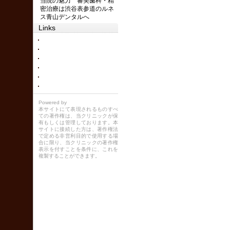
当院の魅力 審美歯科・精
密治療は渋谷表参道のルネ
ス青山デンタルへ
Links
Powered by
本サイトにて表現されるものすべ
ての著作権は、当クリニックが保
有もしくは管理しております。本
サイトに接続した方は、著作権法
で定める非営利目的で使用する場
合に限り、当クリニックの著作権
表示を付すことを条件に、これを
複製することができます。