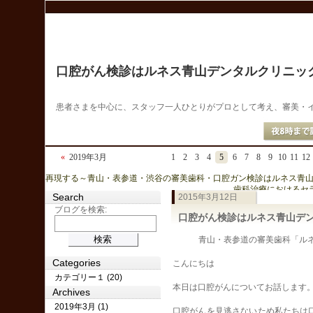
口腔がん検診はルネス青山デンタルクリニッ
患者さまを中心に、スタッフ一人ひとりがプロとして考え、審美・
«
2019年3月
1
2
3
4
5
6
7
8
9
10
11
12
« 再現する～青山・表参道・渋谷の審美歯科・口腔ガン検診はルネス青
歯科治療におけるセ
Search
2015年3月12日
ブログを検索:
口腔がん検診はルネス青山デ
青山・表参道の審美歯科「ルネス
Categories
こんにちは
カテゴリー１ (20)
本日は口腔がんについてお話します
Archives
2019年3月 (1)
口腔がんを見逃さないため私たちは