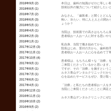
2018年9月 (2)
本日は、歯科の知識がゼロに等しい
技術以外の魅力について紹介したい
2018年8月 (1)
2018年7月 (2)
みなさん、「歯医者」と聞くとどん
2018年6月 (3)
怖い、冷たい、特に人と人との関わ
ょうか？
2018年5月 (1)
2018年4月 (1)
当院は、技術面での高さはもちろん
2018年2月 (3)
患者様お一人お一人に対する思いや
2018年1月 (1)
私自身、当院で働き始めてから、
2017年12月 (3)
院長はじめ、受付の方から、歯科助
2017年11月 (1)
患者様お一人お一人に心を込めて丁
2017年10月 (4)
患者様は、もちろん様々な「治療」
2017年9月 (1)
ご来院くださっているかと思います
2017年8月 (1)
ですが、その「治療」を施すという
ルネス青山デンタルクリニックだか
2017年7月 (1)
心を込めたサービスもぜひ、受け取
2017年6月 (1)
2017年4月 (1)
「治療」と私たちの患者様お一人を
当院にご来院くださったことに満足
2016年12月 (1)
2016年11月 (1)
ルネス青山デンタルクリニックにぜ
2016年10月 (2)
2016年9月 (2)