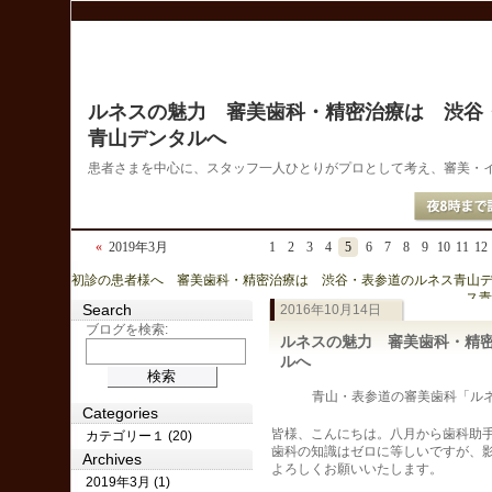
ルネスの魅力 審美歯科・精密治療は 渋谷
青山デンタルへ
患者さまを中心に、スタッフ一人ひとりがプロとして考え、審美・
«
2019年3月
1
2
3
4
5
6
7
8
9
10
11
12
« 初診の患者様へ 審美歯科・精密治療は 渋谷・表参道のルネス青山
ス青
Search
2016年10月14日
ブログを検索:
ルネスの魅力 審美歯科・精
ルへ
青山・表参道の審美歯科「ルネス
Categories
皆様、こんにちは。八月から歯科助手
カテゴリー１ (20)
歯科の知識はゼロに等しいですが、
Archives
よろしくお願いいたします。
2019年3月 (1)