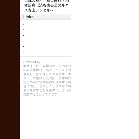
当院の魅力 審美歯科・精
密治療は渋谷表参道のルネ
ス青山デンタルへ
Links
Powered by
本サイトにて表現されるものすべ
ての著作権は、当クリニックが保
有もしくは管理しております。本
サイトに接続した方は、著作権法
で定める非営利目的で使用する場
合に限り、当クリニックの著作権
表示を付すことを条件に、これを
複製することができます。