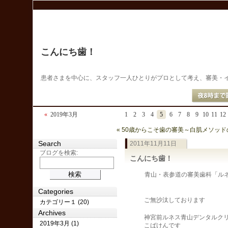
こんにち歯！
患者さまを中心に、スタッフ一人ひとりがプロとして考え、審美・
«
2019年3月
1
2
3
4
5
6
7
8
9
10
11
12
« 50歳からこそ歯の審美～白肌メソッ
Search
2011年11月11日
ブログを検索:
こんにち歯！
青山・表参道の審美歯科「ルネス
Categories
ご無沙汰しております
カテゴリー１ (20)
Archives
神宮前ルネス青山デンタルクリ
2019年3月 (1)
こばけんです