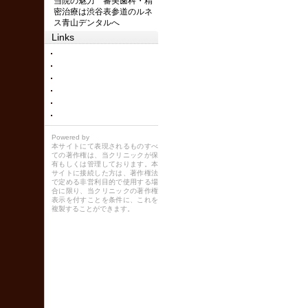
当院の魅力 審美歯科・精
密治療は渋谷表参道のルネ
ス青山デンタルへ
Links
Powered by
本サイトにて表現されるものすべ
ての著作権は、当クリニックが保
有もしくは管理しております。本
サイトに接続した方は、著作権法
で定める非営利目的で使用する場
合に限り、当クリニックの著作権
表示を付すことを条件に、これを
複製することができます。