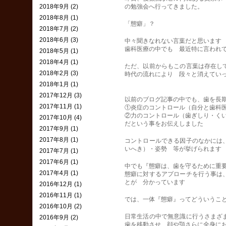
2018年9月 (2)
の勉強会へ行ってきました。
2018年8月 (1)
「態癖」？
2018年7月 (2)
2018年6月 (3)
中々聞きなれない言葉だと思います
歯科医療の中でも 最近特に言われ
2018年5月 (1)
2018年4月 (1)
ただ、以前からもこの言葉は存在し
2018年2月 (3)
時代の流れにより 段々と消えてい
2018年1月 (1)
2017年12月 (3)
以前のブログ記事の中でも、歯を長
2017年11月 (1)
①炎症のコントロール（自分と歯科
②力のコントロール（歯ぎしり・く
2017年10月 (4)
だという事をお伝えしました
2017年9月 (1)
2017年8月 (1)
コントロールできる因子のなかには
いへき）・姿勢 等が挙げられます
2017年7月 (1)
2017年6月 (1)
中でも『態癖は、歯を守るために重
2017年4月 (1)
態癖に対するアプローチを行う事は
とが 分かっています
2016年12月 (1)
2016年11月 (1)
では、一体『態癖』ってどういうこ
2016年10月 (2)
日常生活の中で無意識に行うさまざ
2016年9月 (2)
歯を移動させ 顔や顎さらに全身に