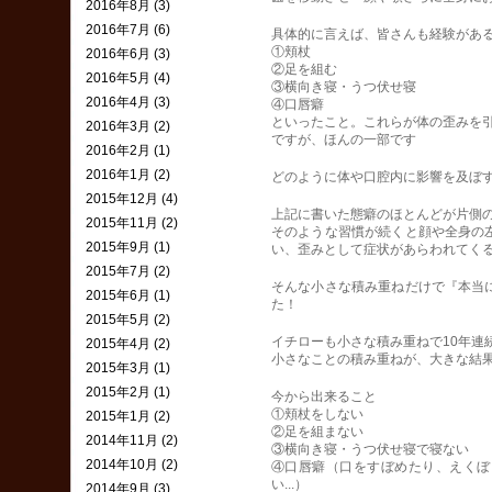
2016年8月 (3)
2016年7月 (6)
具体的に言えば、皆さんも経験が
①頬杖
2016年6月 (3)
②足を組む
2016年5月 (4)
③横向き寝・うつ伏せ寝
2016年4月 (3)
④口唇癖
といったこと。これらが体の歪みを
2016年3月 (2)
ですが、ほんの一部です
2016年2月 (1)
2016年1月 (2)
どのように体や口腔内に影響を及ぼすの
2015年12月 (4)
上記に書いた態癖のほとんどが片側
2015年11月 (2)
そのような習慣が続くと顔や全身の
2015年9月 (1)
い、歪みとして症状があらわれてく
2015年7月 (2)
そんな小さな積み重ねだけで『本当
2015年6月 (1)
た！
2015年5月 (2)
イチローも小さな積み重ねで10年連
2015年4月 (2)
小さなことの積み重ねが、大きな結
2015年3月 (1)
2015年2月 (1)
今から出来ること
①頬杖をしない
2015年1月 (2)
②足を組まない
2014年11月 (2)
③横向き寝・うつ伏せ寝で寝ない
2014年10月 (2)
④口唇癖（口をすぼめたり、えくぼ
い...）
2014年9月 (3)