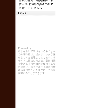
当院の魅力 審美歯科・精
密治療は渋谷表参道のルネ
ス青山デンタルへ
Links
Powered by
本サイトにて表現されるものすべ
ての著作権は、当クリニックが保
有もしくは管理しております。本
サイトに接続した方は、著作権法
で定める非営利目的で使用する場
合に限り、当クリニックの著作権
表示を付すことを条件に、これを
複製することができます。