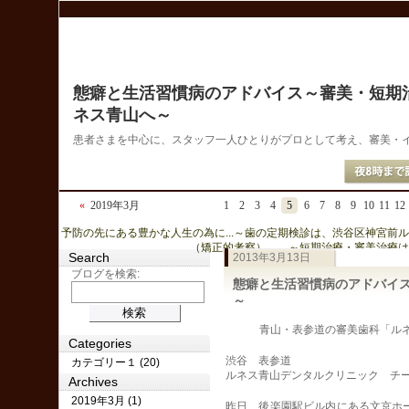
態癖と生活習慣病のアドバイス～審美・短期
ネス青山へ～
患者さまを中心に、スタッフ一人ひとりがプロとして考え、審美・
«
2019年3月
1
2
3
4
5
6
7
8
9
10
11
12
« 予防の先にある豊かな人生の為に...～歯の定期検診は、渋谷区神宮前
（矯正的考察） ～短期治療・審美治療は 
Search
2013年3月13日
ブログを検索:
態癖と生活習慣病のアドバイ
～
青山・表参道の審美歯科「ルネス
Categories
渋谷 表参道
カテゴリー１ (20)
ルネス青山デンタルクリニック チ
Archives
2019年3月 (1)
昨日、後楽園駅ビル内にある文京ホ